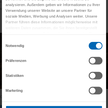
"Momentan sind keine Trainings in dieser Kategorie
analysieren. Außerdem geben wir Informationen zu Ihrer
verfügbar"
Verwendung unserer Website an unsere Partner für
soziale Medien, Werbung und Analysen weiter. Unsere
Partner führen diese Informationen möglicherweise mit
weiteren Daten zusammen, die Sie ihnen bereitgestellt
haben oder die sie im Rahmen Ihrer Nutzung der Dienste
gesammelt haben.
Einwilligungsauswahl
Notwendig
Präferenzen
Statistiken
Marketing
Contact